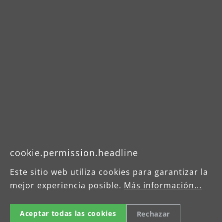
effektiv und kraftsparend schleifen bzw.
polieren.
cookie.permission.headline
Este sitio web utiliza cookies para garantizar la
mejor experiencia posible.
Más información...
Kompakte ergonomische Bauweise
Aceptar todas las cookies
Rechazar