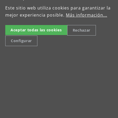
Tel: +49 (0) 34205 9 27 94 00
Este sitio web utiliza cookies para garantizar la
menzer.footer.fax
mejor experiencia posible.
Más información...
info@menzer-tools.com
Aceptar todas las cookies
Rechazar
Imprint
Configurar
Data Protection Declaration
Terms and Conditions