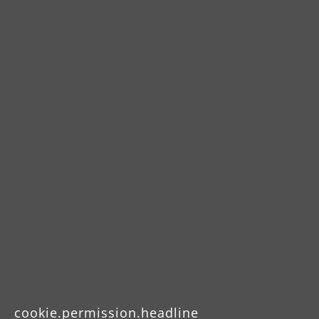
Kaufbeleges – der Maschine beilegen.
Maschine transportsicher verpacken. Mit
dem Rücksendelabel versehen und
versenden oder die Ware zur Abholung
bereitstellen.
Zum Online-Reparaturauftrag
Celsiusstraße 20
04420 Markranstädt
cookie.permission.headline