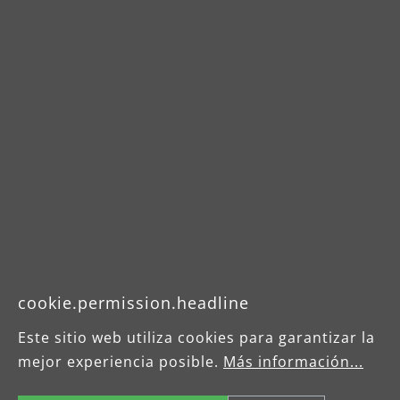
Downloads
Betriebsanleitung
Produktdatenblatt
MENZER VCL 330
cookie.permission.headline
Produktdatenblatt
Este sitio web utiliza cookies para garantizar la
MENZER VCL 330
mejor experiencia posible.
Más información...
Antistatic