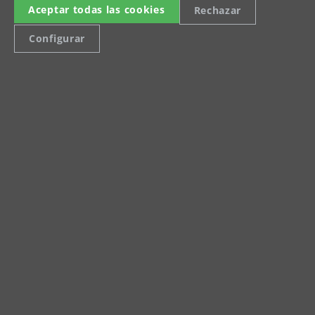
Aceptar todas las cookies
Rechazar
Broschüre
Configurar
MENZER Absaugtechnik
Broschüre