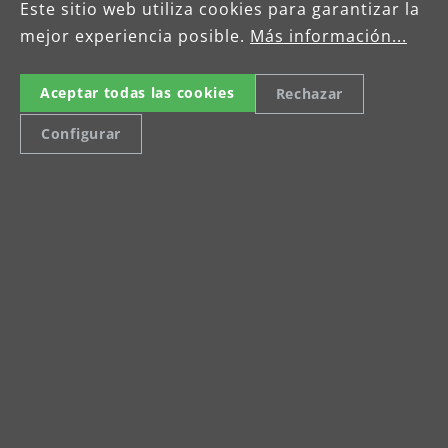
Este sitio web utiliza cookies para garantizar la
mejor experiencia posible.
Más información...
Sandy Held
Personalmanagerin
Aceptar todas las cookies
Rechazar
Configurar
E-Mail: company.emailPersonal
Tel: +49 (0) 34205 9 27 94 13
Celsiusstraße 20
04420 Markranstädt
Tel: +49 (0) 34205 9 27 94 00