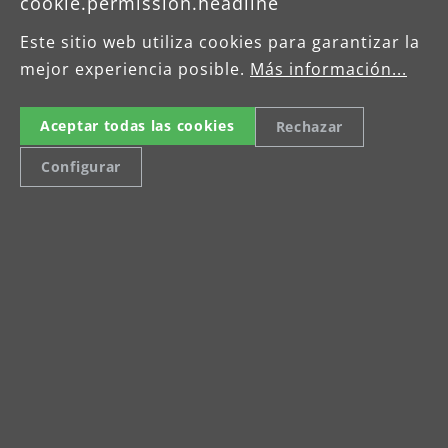
cookie.permission.headline
Este sitio web utiliza cookies para garantizar la
mejor experiencia posible.
Más información...
1. Schritt: Kauf
Aceptar todas las cookies
Rechazar
Configurar
Kaufen Sie Ihre(n) Industriesauger bei
MENZER. Beachten Sie die
Förderbedingungen der BG BAU.