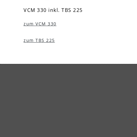
VCM 330 inkl. TBS 225
VCM 
zum VCM 330
zum 
zum TBS 225
zum 