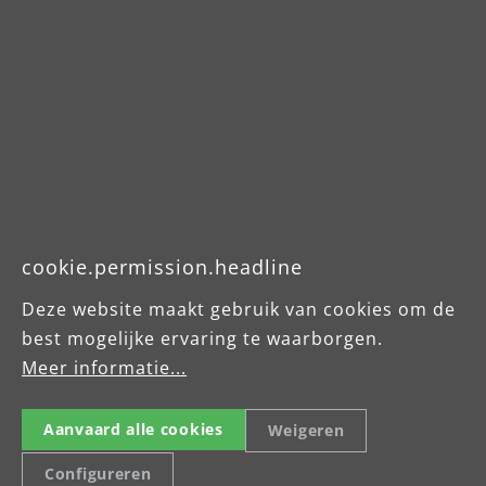
Downloads
Betriebsanleitung
cookie.permission.headline
Produktdatenblatt
Deze website maakt gebruik van cookies om de
MENZER VCL 320
best mogelijke ervaring te waarborgen.
Meer informatie...
Produktdatenblatt
MENZER VCL 320
Aanvaard alle cookies
Weigeren
Antistatic
Configureren