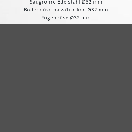
Saugrohre Edelstahl Ø32 mm
Bodendüse nass/trocken Ø32 mm
Fugendüse Ø32 mm
Universaladapter mit Zuluftregler für
Werkzeuge Ø32 mm 39/35/32/27