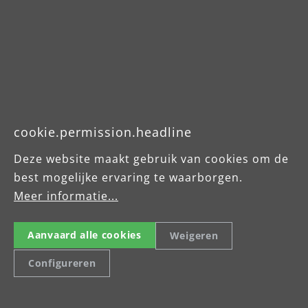
Downloads
Produktdatenblatt
Betriebsanleitung
Sicherheitshinweis
cookie.permission.headline
Deze website maakt gebruik van cookies om de
Hinweis Absaugung von
best mogelijke ervaring te waarborgen.
Holzstaub
Meer informatie...
Aanvaard alle cookies
Weigeren
Configureren