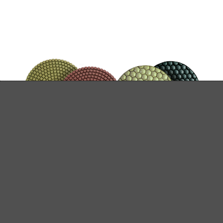
Diamantpolierpads