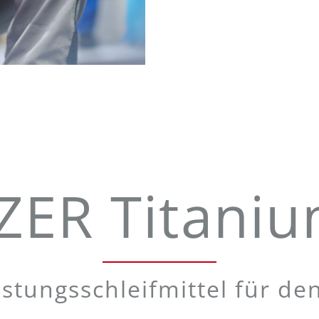
ER Titani
stungsschleifmittel für de