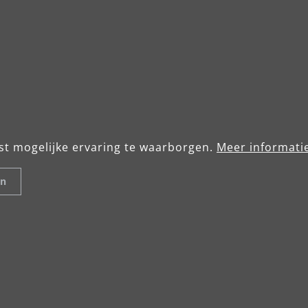
ngsaufnahme: 710 W
Staubsack, M-zertifizie
: 3,2 kg
Tragegurt
teller rund
hl: 1.000–1.950 min-1
teller: Ø 225 mm
ung mit O Schleifkopf:
 x 250 mm x 220 mm
st mogelijke ervaring te waarborgen.
Meer informatie
teller eckig
l: 6.000–11.000 min-1
en
fhub: 1,5 mm
fteller: 250 mm x 290 mm
ung mit Δ Schleifkopf:
 x 290 mm x 220 mm