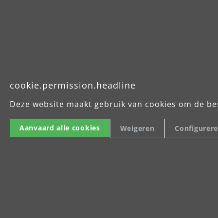
Leistu
Gewicht
Schleif
Drehza
Schleif
Abmess
cookie.permission.headline
510 mm
Deze website maakt gebruik van cookies om de be
Schleif
Hubzah
Aanvaard alle cookies
Weigeren
Configurer
Schlei
Schlei
Abmess
530 mm