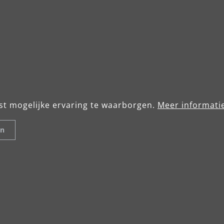
Jetzt bewerben
Sandy Held
st mogelijke ervaring te waarborgen.
Meer informatie
Personalmanagerin
en
E-Mail: company.emailP
company.phonePers