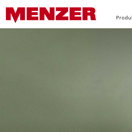
oekopdracht
Ga naar de hoofdnavigatie
Produ