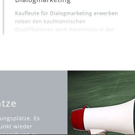
Kaufleute für Dialogmarketing erwerben
neben den kaufmännischen
Qualifikationen auch Kenntnisse in der
Personalwirtschaft, im Controlling sowie
im Marketing und Vertrieb. Schließlich
sind sie diejenigen, die die Leistungen
der Call-Center gegenüber Dritten
verkaufen müssen und bei der Erfüllung
der vertraglich vereinbarten
Leistungskriterien eine wesentliche Rolle
spielen. Als Fachkraft in diesem Bereich
ätze
steht die Projekt- und Kampagnenarbeit
im Mittelpunkt. Schon in der Ausbildung
ungsplätze. Es
werden Koordinations- und
punkt wieder
Teamfähigkeit gestärkt.
vbewerbung zu