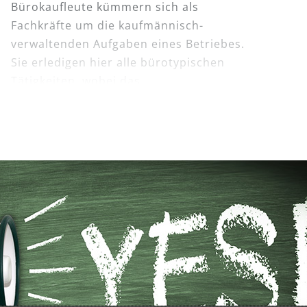
Bürokaufleute kümmern sich als
Fachkräfte um die kaufmännisch-
verwaltenden Aufgaben eines Betriebes.
Sie erledigen hier alle bürotypischen
Tätigkeiten, wobei das
Aufgabenspektrum je nach Stellung und
Einsatzgebiet im Betrieb unterschiedlich
sein kann. Die Ausbildung beinhaltet
unter anderem die besondere
Kompetenz, sicherzustellen, dass der
betriebliche Informations- und
Kommunikationsfluss funktioniert.
Ausbildungsdauer: 3 Jahre