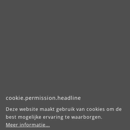
Staubabsaugung oder besonders
leistungsstarken Motoren ermöglichen sie
ein komfortables, ausdauerndes Arbeiten.
Und im System mit Industriesaugern und
Schleifmitteln von MENZER garantieren
sie noch mehr Effizienz und noch mehr
Qualität im Ergebnis.
cookie.permission.headline
Deze website maakt gebruik van cookies om de
best mogelijke ervaring te waarborgen.
Meer informatie...