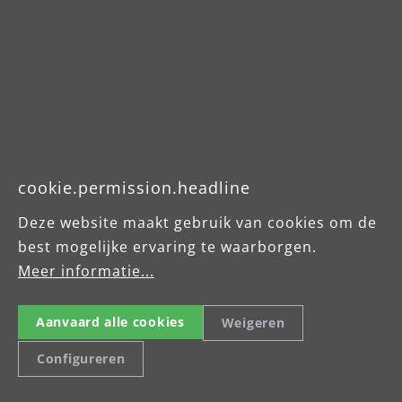
cookie.permission.headline
Deze website maakt gebruik van cookies om de
Die Allrounder unter den Schleifgeräten
best mogelijke ervaring te waarborgen.
Meer informatie...
Sind Sie auf der Suche nach einem wahren
R
Alleskönner? Mit unserer MENZER
Aanvaard alle cookies
Weigeren
Einscheibenmaschine ESM 406 bieten wir
a
Ihnen eine Komplettlösung für Ihre
Configureren
Schleifprojekte, die es in sich hat.
Leistungsstark, effizient und mit gut