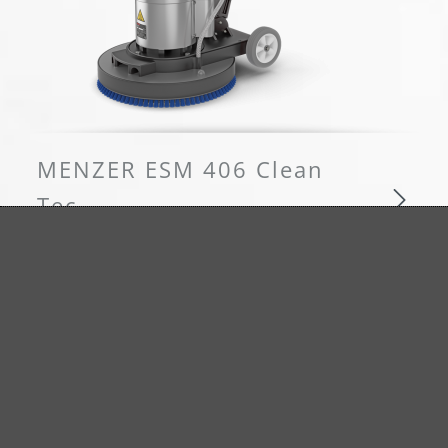
MENZER ESM 406 Clean
Tec
Der Allrounder zur Bodenreinigung
MENZER ESM 406 Clean Tec