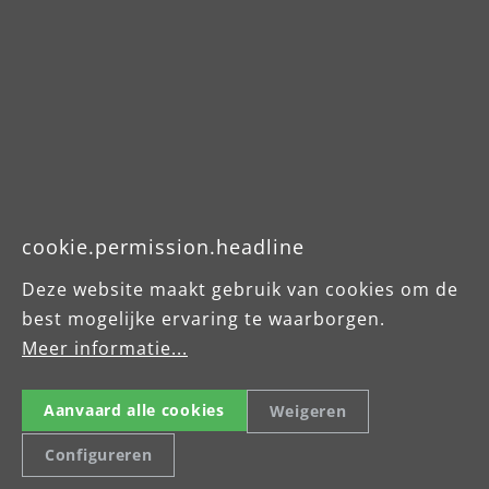
Celsiusstraße 20
04420 Markranstädt
Tel: +49 (0) 34205 9 27 94 00
menzer.footer.fax
cookie.permission.headline
info@menzer-tools.com
Deze website maakt gebruik van cookies om de
best mogelijke ervaring te waarborgen.
Imprint
Meer informatie...
Data Protection Declaration
Aanvaard alle cookies
Weigeren
Terms and Conditions
Configureren