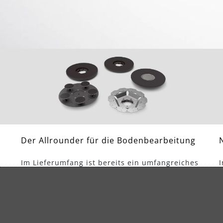
Der Allrounder für die Bodenbearbeitung
Im Lieferumfang ist bereits ein umfangreiches
Sortiment leicht wechselbarer Schleifteller für
m
alle gängigen Arbeiten zur
d
Untergrundvorbereitung enthalten. Mit dem
optional erhältlichen Schleifteller für Diamant-
H