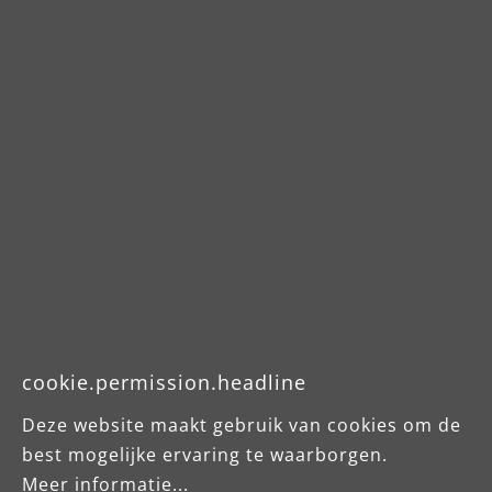
und die für die Erreichung des
Vertragszwecks von besonderer Bedeutung
sind. Bei Verletzung solcher Pflichten,
Verzug und Unmöglichkeit ist unsere
Haftung auf solche Schäden begrenzt, mit
deren Entstehung im Rahmen dieses
Vertrags typischerweise gerechnet werden
muss. Eine zwingende gesetzliche Haftung
für Produktfehler bleibt unberührt.
§ 8.2
Soweit die Haftung von uns ausgeschlossen
oder beschränkt ist, gilt dies auch für die
cookie.permission.headline
persönliche Haftung unserer Angestellten,
Deze website maakt gebruik van cookies om de
Arbeitnehmer, Mitarbeiter, Vertreter und
best mogelijke ervaring te waarborgen.
Erfüllungsgehilfen.
Meer informatie...