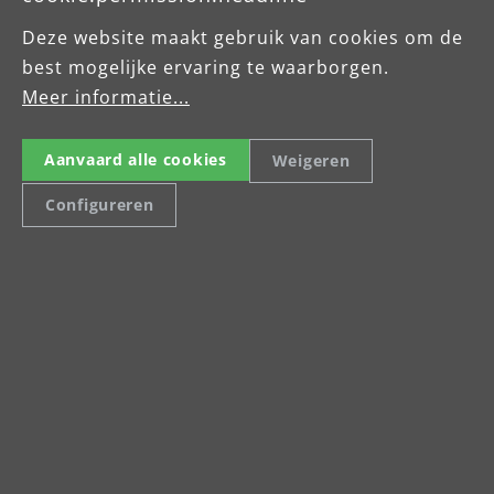
Schleifen von Metall und den verschiedenen
Deze website maakt gebruik van cookies om de
Varianten von Hölzern und Holzfußböden.
D
best mogelijke ervaring te waarborgen.
D
Meer informatie...
Aanvaard alle cookies
Weigeren
Configureren
Celsiusstraße 20