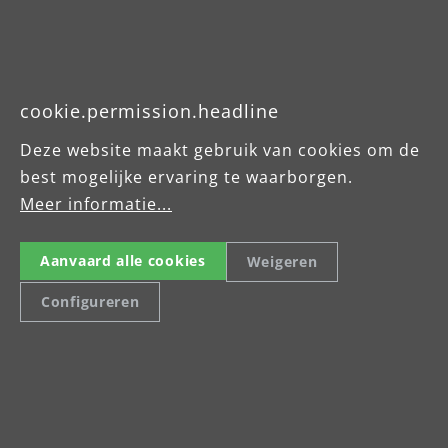
MENZER Red ist ein Universalschleifmittel auf
Basis des bewährten Normalkorund-
O
Schleifkorns. Es kann auf fast allen
cookie.permission.headline
Oberflächen mit überzeugenden
U
Schleifergebnissen eingesetzt werden. Ein
a
Deze website maakt gebruik van cookies om de
umfangreiches Körnungsspektrum ermöglicht
best mogelijke ervaring te waarborgen.
universelle Schleifarbeiten vom Grobabtrag bis
u
Meer informatie...
zum Feinschliff.
M
Aanvaard alle cookies
Weigeren
Configureren