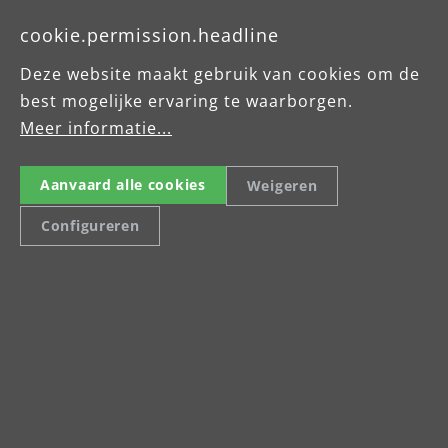
cookie.permission.headline
Deze website maakt gebruik van cookies om de
best mogelijke ervaring te waarborgen.
Meer informatie...
Aanvaard alle cookies
Weigeren
Downloads TBS 225 AV
Configureren
Productgegevens TBS 225 AV
Gebruiksaanwijzing